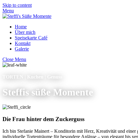
Skip to content
Menu
Home
Über mich
Speisekarte Café
Kontakt
Galerie
Close Menu
TORTEN | Kuchen | Genuss
Steffis süße Momente
Die Frau hinter dem Zuckerguss
Ich bin Stefanie Mainert – Konditorin mit Herz, Kreativität und eine
individuelle Tortenträume für besondere Anlässe – von elegant bis 