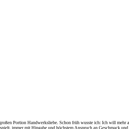
r großen Portion Handwerksliebe. Schon früh wusste ich: Ich will mehr a
verspielt, immer mit Hingabe und höchstem Anspruch an Geschmack und 