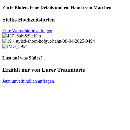
Zarte Blüten, feine Details und ein Hauch von Märchen
Steffis Hochzeitstorten
Eure Wunschtorte anfragen
Lust auf was Süßes?
Erzählt mir von Eurer Traumtorte
Jetzt unverbindlich anfragen
Wir haben bei Steffi eine Torte zum 30. Geburtstag bestellt. Die Best
Haselnusscreme entschieden. Optisch war die Torte auch der Renner
wieder gerne! Unsere Hochzeitstorte werden wir auch bei Steffi beste
Dennis G. auf Google
Februar 2025